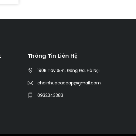
t
Thông Tin Liên Hệ
190B Tây Sơn, Đống Đa, Hà Nội
chainhuacaocap@gmail.com
0932343383