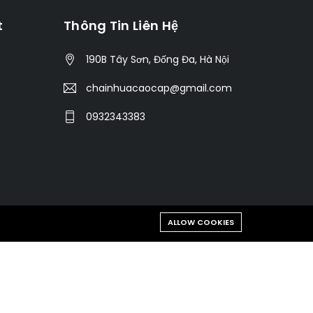
t
Thông Tin Liên Hệ
190B Tây Sơn, Đống Đa, Hà Nội
chainhuacaocap@gmail.com
0932343383
ALLOW COOKIES