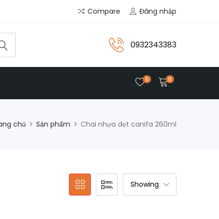
Compare
Đăng nhập
0932343383
0
0
ang chủ
Sản phẩm
Chai nhựa dẹt canifa 260ml