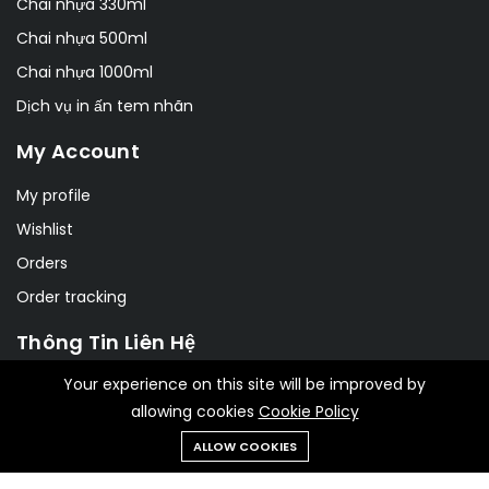
Chai nhựa 330ml
Chai nhựa 500ml
Chai nhựa 1000ml
Dịch vụ in ấn tem nhãn
My Account
My profile
Wishlist
Orders
Order tracking
Thông Tin Liên Hệ
Your experience on this site will be improved by
190B Tây Sơn, Đống Đa, Hà Nội
allowing cookies
Cookie Policy
chainhuacaocap@gmail.com
ALLOW COOKIES
0932343383